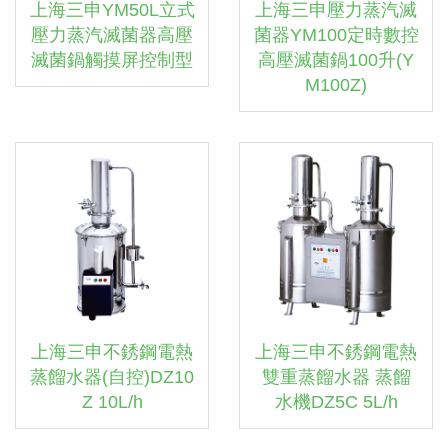
上海三申YM50L立式
上海三申壓力蒸汽滅
壓力蒸汽滅菌器高壓
菌器YM100定時數控
滅菌鍋觸摸屏控制型
高壓滅菌鍋100升(Y
M100Z)
上海三申不銹鋼電熱
上海三申不銹鋼電熱
蒸餾水器(自控)DZ10
雙重蒸餾水器 蒸餾
Z 10L/h
水機DZ5C 5L/h