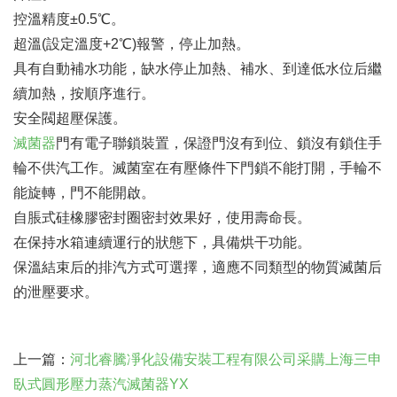
控溫精度±0.5℃。
超溫(設定溫度+2℃)報警，停止加熱。
具有自動補水功能，缺水停止加熱、補水、到達低水位后繼
續加熱，按順序進行。
安全閥超壓保護。
滅菌器
門有電子聯鎖裝置，保證門沒有到位、鎖沒有鎖住手
輪不供汽工作。滅菌室在有壓條件下門鎖不能打開，手輪不
能旋轉，門不能開啟。
自脹式硅橡膠密封圈密封效果好，使用壽命長。
在保持水箱連續運行的狀態下，具備烘干功能。
保溫結束后的排汽方式可選擇，適應不同類型的物質滅菌后
的泄壓要求。
上一篇：
河北睿騰凈化設備安裝工程有限公司采購上海三申
臥式圓形壓力蒸汽滅菌器YX