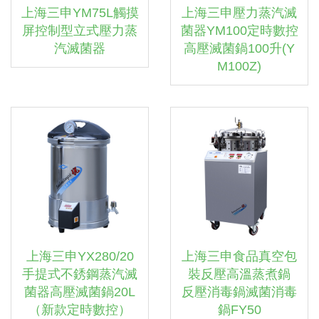
上海三申YM75L觸摸
上海三申壓力蒸汽滅
屏控制型立式壓力蒸
菌器YM100定時數控
汽滅菌器
高壓滅菌鍋100升(Y
M100Z)
上海三申YX280/20
上海三申食品真空包
手提式不銹鋼蒸汽滅
裝反壓高溫蒸煮鍋
菌器高壓滅菌鍋20L
反壓消毒鍋滅菌消毒
（新款定時數控）
鍋FY50