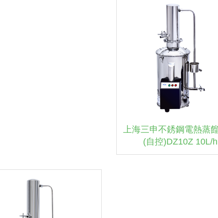
上海三申不銹鋼電熱蒸
(自控)DZ10Z 10L/h