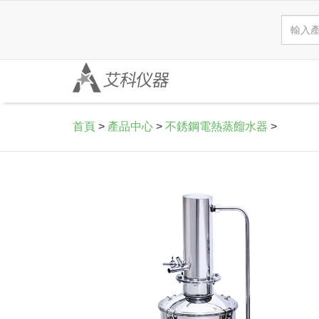
首頁
>
產品中心
>
不銹鋼電熱蒸餾水器
>