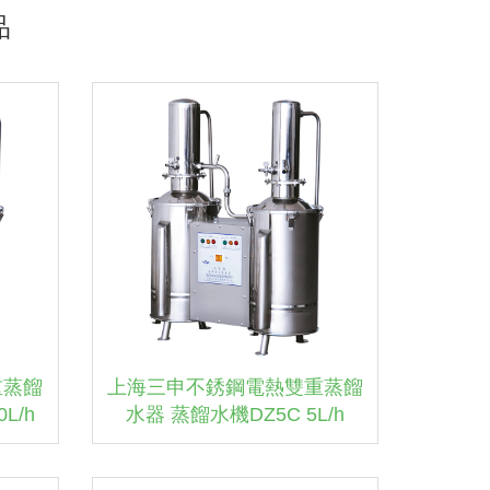
品
重蒸餾
上海三申不銹鋼電熱雙重蒸餾
L/h
水器 蒸餾水機DZ5C 5L/h