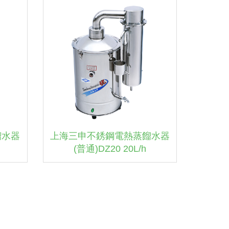
餾水器
上海三申不銹鋼電熱蒸餾水器
(普通)DZ20 20L/h