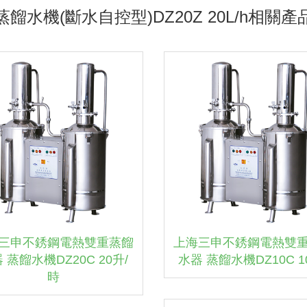
水機(斷水自控型)DZ20Z 20L/h相關產
三申不銹鋼電熱雙重蒸餾
上海三申不銹鋼電熱雙
 蒸餾水機DZ20C 20升/
水器 蒸餾水機DZ10C 10
時