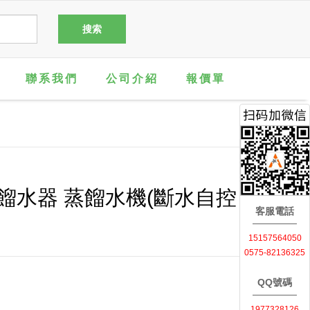
聯系我們
公司介紹
報價單
餾水器 蒸餾水機(斷水自控
客服電話
15157564050
0575-82136325
QQ號碼
1977328126