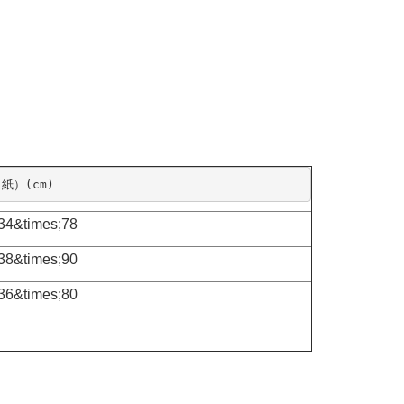
紙）(cm)
34&times;78
38&times;90
36&times;80