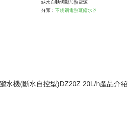
缺水自動切斷加熱電源
分類：
不銹鋼電熱蒸餾水器
機(斷水自控型)DZ20Z 20L/h產品介紹