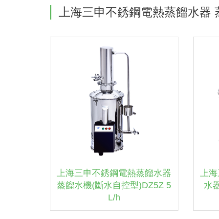
上海三申不銹鋼電熱蒸餾水器 蒸餾
上海三申不銹鋼電熱蒸餾水器
上海
蒸餾水機(斷水自控型)DZ5Z 5
水器
L/h