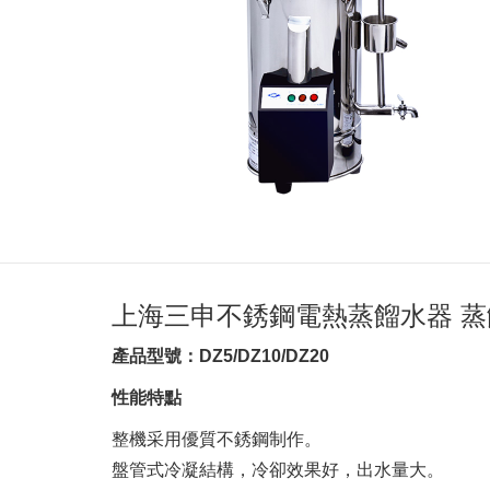
上海三申不銹鋼電熱蒸餾水器 蒸餾水
產品型號：DZ5/DZ10/DZ20
性能特點
整機采用優質不銹鋼制作。
盤管式冷凝結構，冷卻效果好，出水量大。