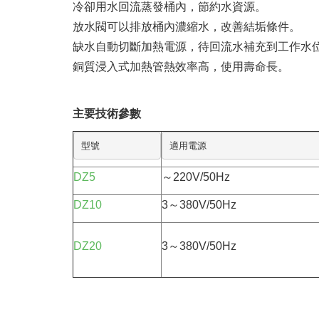
冷卻用水回流蒸發桶內，節約水資源。
放水閥可以排放桶內濃縮水，改善結垢條件。
缺水自動切斷加熱電源，待回流水補充到工作水
銅質浸入式加熱管熱效率高，使用壽命長。
主要技術參數
型號
適用電源
DZ5
～220V/50Hz
DZ10
3～380V/50Hz
DZ20
3～380V/50Hz