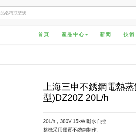
首頁
產品中心
新聞
技術
上海三申不銹鋼電熱蒸
型)DZ20Z 20L/h
20L/h，380V 15kW 斷水自控
整機采用優質不銹鋼制作。