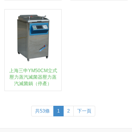
上海三申YM50CM立式
壓力蒸汽滅菌器壓力蒸
汽滅菌鍋（停產）
共53條
1
2
下一頁