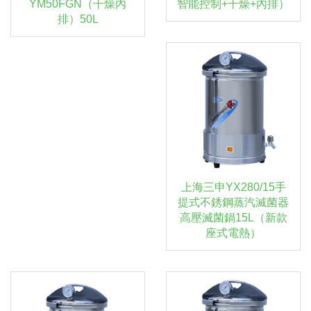
YM50FGN（干燥內
智能控制+干燥+內排）
排）50L
上海三申YX280/15手
提式不銹鋼蒸汽滅菌器
高壓滅菌鍋15L（新款
座式電熱）