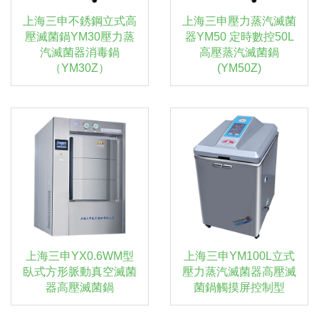
上海三申不銹鋼立式高
上海三申壓力蒸汽滅菌
壓滅菌鍋YM30壓力蒸
器YM50 定時數控50L
汽滅菌器消毒鍋
高壓蒸汽滅菌鍋
（YM30Z）
(YM50Z)
上海三申YX0.6WM型
上海三申YM100L立式
臥式方形脈動真空滅菌
壓力蒸汽滅菌器高壓滅
器高壓滅菌鍋
菌鍋觸摸屏控制型