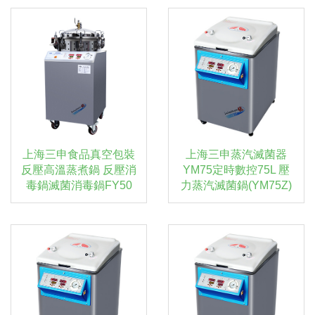
上海三申食品真空包裝
上海三申蒸汽滅菌器
反壓高溫蒸煮鍋 反壓消
YM75定時數控75L 壓
毒鍋滅菌消毒鍋FY50
力蒸汽滅菌鍋(YM75Z)