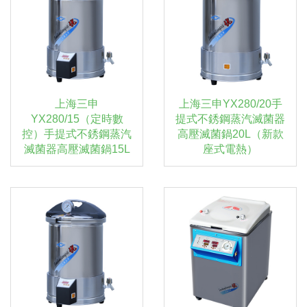
上海三申
上海三申YX280/20手
YX280/15（定時數
提式不銹鋼蒸汽滅菌器
控）手提式不銹鋼蒸汽
高壓滅菌鍋20L（新款
滅菌器高壓滅菌鍋15L
座式電熱）