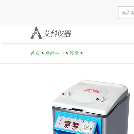
首頁
>
產品中心
>
停產
>