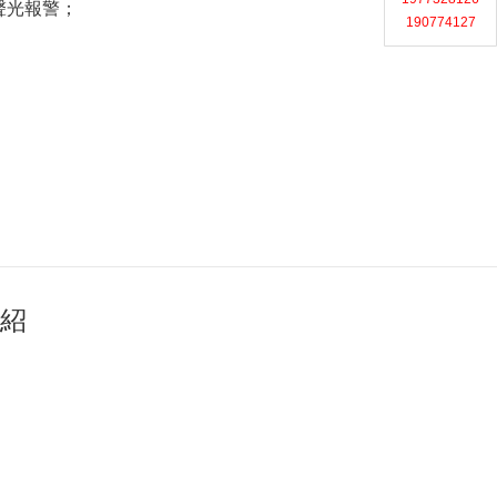
聲光報警；
190774127
介紹