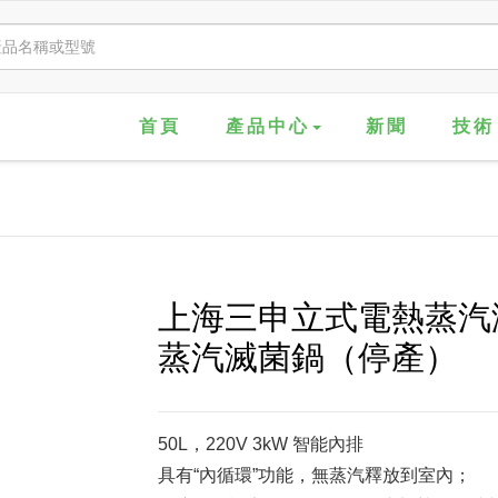
首頁
產品中心
新聞
技術
上海三申立式電熱蒸汽滅菌
蒸汽滅菌鍋（停產）
50L，220V 3kW 智能內排
具有“內循環”功能，無蒸汽釋放到室內；