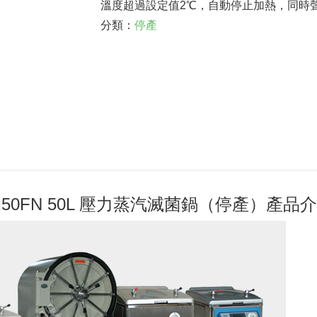
溫度超過設定值2℃，自動停止加熱，同時
分類：
停產
0FN 50L 壓力蒸汽滅菌鍋（停產）產品