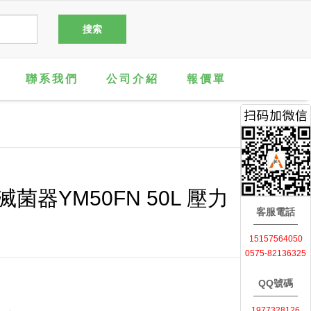
聯系我們
公司介紹
報價單
器YM50FN 50L 壓力
客服電話
15157564050
0575-82136325
QQ號碼
1977328126