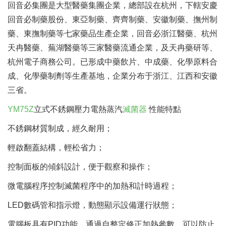
回音必集團是大型醫藥集團企業，總部設在杭州，下轄安慶
回音必制藥股份、東亞制藥、齊齊制藥、安徽制藥、撫州制
藥、東撫制藥等七家藥品生產企業，回音必浙江醫藥、杭州
天冉醫藥、蕪湖醫藥等三家醫藥流通企業，及天冉藥研等、
杭州電子商務公司。已形成中藥飲片、中成藥、化學原料合
成、化學藥制劑等生產基地，企業分布于浙江、江西和安徽
三省。
YM75Z
立式不銹鋼壓力電熱蒸汽
滅菌器
性能特點
不銹鋼材質制成，經久耐用；
輕啟翻蓋結構，輕松省力；
控制面板的傾斜設計，便于觀察和操作；
微電腦程序控制滅菌程序中的加熱和計時過程；
LED數碼管和指示燈，動態顯示設備運行狀態；
電腦板具有PID功能，通過自整定修正加熱參數，可以防止