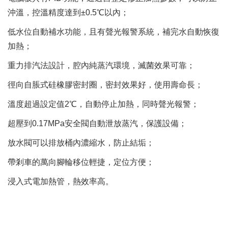
沖溫，控溫精度達到±0.5℃以內；
低水位自動補水功能，且有聲光報警系統，補完水自動恢復
加熱；
重力排汽法設計，腔內純蒸汽環境，滅菌效果可靠；
徑向自脹式硅橡膠密封圈，密封效果好，使用壽命長；
溫度超過設定值2℃，自動停止加熱，同時聲光報警；
超壓到0.17MPa安全閥自動泄放蒸汽，保護設備；
放水閥可以排放桶內濃縮水，防止結垢；
帶剎車的萬向腳輪移位輕捷，定位方便；
浸入式電加熱管，熱效率高。