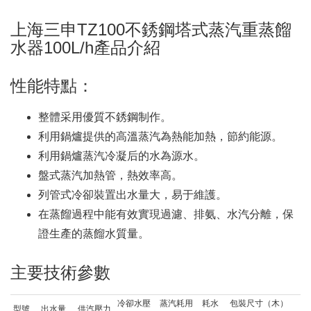
上海三申TZ100不銹鋼塔式蒸汽重蒸餾
水器100L/h產品介紹
性能特點：
整體采用優質不銹鋼制作。
利用鍋爐提供的高溫蒸汽為熱能加熱，節約能源。
利用鍋爐蒸汽冷凝后的水為源水。
盤式蒸汽加熱管，熱效率高。
列管式冷卻裝置出水量大，易于維護。
在蒸餾過程中能有效實現過濾、排氨、水汽分離，保
證生產的蒸餾水質量。
主要技術參數
冷卻水壓
蒸汽耗用
耗水
包裝尺寸（木）
型號
出水量
供汽壓力