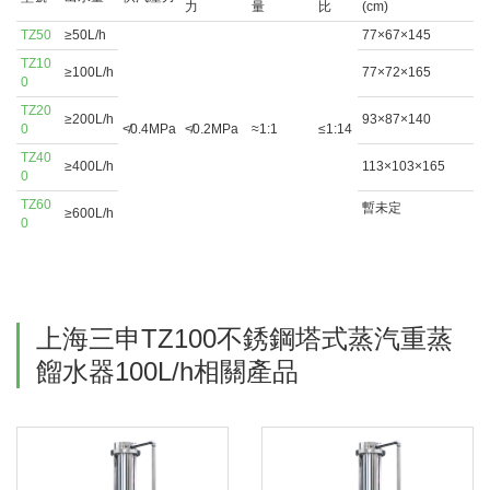
力
量
比
(cm)
TZ50
≥50L/h
77×67×145
TZ10
≥100L/h
77×72×165
0
TZ20
≥200L/h
93×87×140
0
≮0.4MPa
≮0.2MPa
≈1:1
≤1:14
TZ40
≥400L/h
113×103×165
0
TZ60
暫未定
≥600L/h
0
上海三申TZ100不銹鋼塔式蒸汽重蒸
餾水器100L/h相關產品