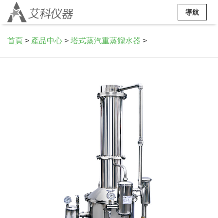
導航
首頁
>
產品中心
>
塔式蒸汽重蒸餾水器
>