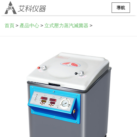
導航
首頁
>
產品中心
>
立式壓力蒸汽滅菌器
>