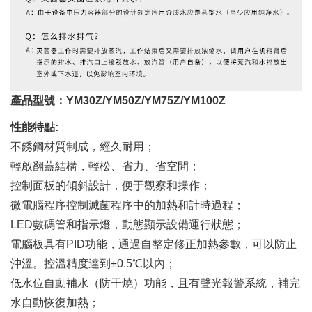
產品型號：YM30Z/YM50Z/YM75Z/YM100Z
性能特點:
不銹鋼材質制成，經久耐用；
輕啟翻蓋結構，輕松、省力、省空間；
控制面板的傾斜設計，便于觀察和操作；
微電腦程序控制滅菌程序中的加熱和計時過程；
LED數碼管和指示燈，動態顯示設備運行狀態；
電腦板具有PID功能，通過自整定修正加熱參數，可以防止
沖溫。控溫精度達到±0.5℃以內；
低水位自動補水（防干燒）功能，且有聲光報警系統，補完
水自動恢復加熱；