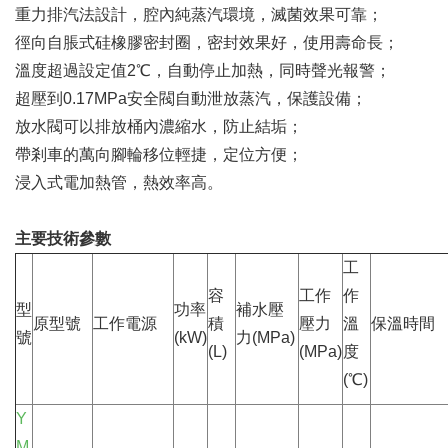
重力排汽法設計，腔內純蒸汽環境，滅菌效果可靠；
徑向自脹式硅橡膠密封圈，密封效果好，使用壽命長；
溫度超過設定值2℃，自動停止加熱，同時聲光報警；
超壓到0.17MPa安全閥自動泄放蒸汽，保護設備；
放水閥可以排放桶內濃縮水，防止結垢；
帶剎車的萬向腳輪移位輕捷，定位方便；
浸入式電加熱管，熱效率高。
主要技術參數
工
容
工作
作
型
功率
補水壓
原型號
工作電源
積
壓力
溫
保溫時間
號
(kW)
力(MPa)
(L)
(MPa)
度
(℃)
Y
M