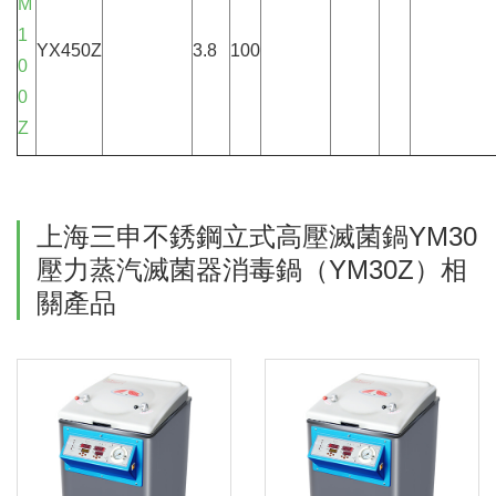
M
1
YX450Z
3.8
100
0
0
Z
上海三申不銹鋼立式高壓滅菌鍋YM30
壓力蒸汽滅菌器消毒鍋（YM30Z）相
關產品