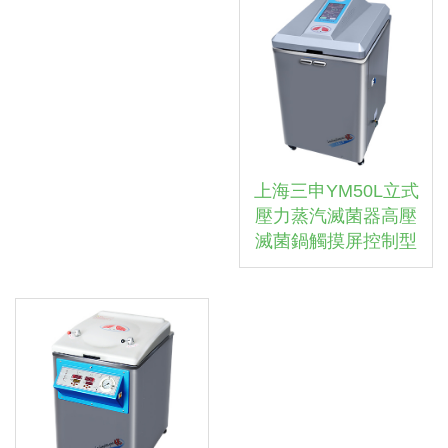
上海三申YM50L立式
壓力蒸汽滅菌器高壓
滅菌鍋觸摸屏控制型