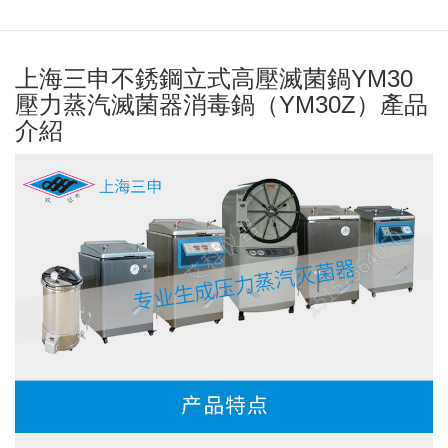
上海三申不銹鋼立式高壓滅菌鍋YM30
壓力蒸汽滅菌器消毒鍋（YM30Z）產品
介紹